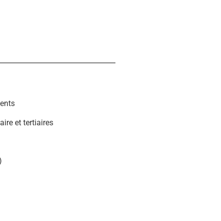
ments
re et tertiaires
)